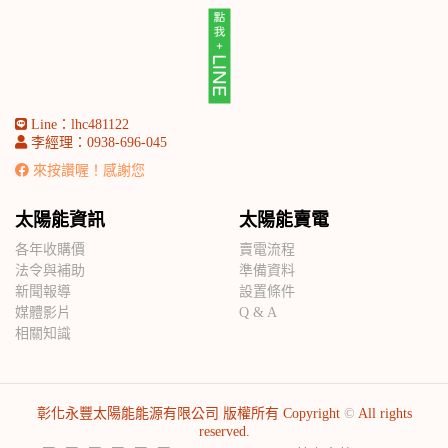
Line：lhc481122
李經理：0938-696-045
來按讚喔！感謝您
太陽能資訊
太陽能賣電
各年收購價
賣電流程
法令與補助
準備資料
新聞報導
設置條件
媒體影片
Q & A
相關知識
彰化永豐太陽能能源有限公司 版權所有 Copyright
©
All rights
reserved.