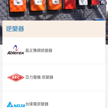
逆變器
盈正豫順逆變器
亞力電機 逆變器
台達電逆變器