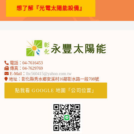
想了解『光電太陽能設備』
電話：04-7616453
傳真：04-7629769
E-Mail：
lhc560415@yahoo.com.tw
地址：彰化縣秀水鄉安溪村16鄰彰水路一段708號
北部永豐服務處-劉小姐
點我看 GOOGLE 地圖「公司位置」